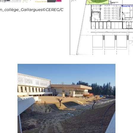
ion_collège_Gallargues©CEREG/C